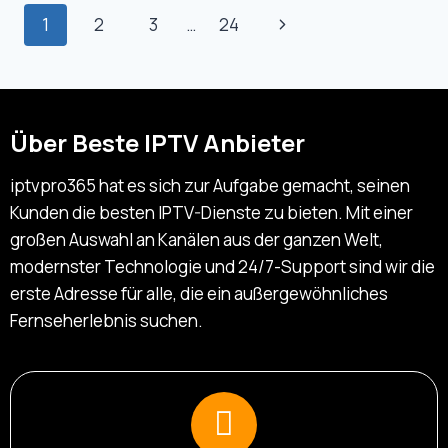
1
2
3
…
24
Über Beste IPTV Anbieter
iptvpro365 hat es sich zur Aufgabe gemacht, seinen
Kunden die besten IPTV-Dienste zu bieten. Mit einer
großen Auswahl an Kanälen aus der ganzen Welt,
modernster Technologie und 24/7-Support sind wir die
erste Adresse für alle, die ein außergewöhnliches
Fernseherlebnis suchen.