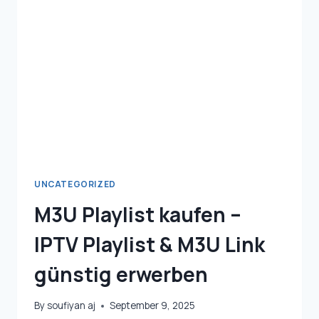
UNCATEGORIZED
M3U Playlist kaufen –
IPTV Playlist & M3U Link
günstig erwerben
By
soufiyan aj
September 9, 2025