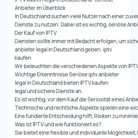
Anbieter im Überblick
In Deutschland suchen viele Nutzer nach einer zuver
Dienste zu nutzen. Dabei ist es wichtig, seriöse An
Der Kauf von IPTV
Diensten sollte immer mit Bedacht erfolgen, um siche
anbieter legal in Deutschland geben. iptv
kaufen
Wir beleuchten die verschiedenen Aspekte von IPTV,
Wichtige Erkenntnisse Seriöse iptv anbieter
legal in Deutschland bieten IPTV kaufen
legal und sichere Dienste an.
Es ist wichtig, vor dem Kauf die Seriosität eines Anb
Technische und rechtliche Aspekte spielen eine wich
Eine fundierte Entscheidung hilft, Risiken zu minimie
Was ist IPTV und wie funktioniert es?
Sie bietet eine flexible und individuelle Möglichk