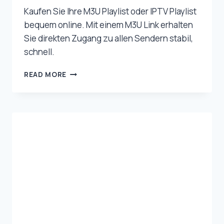
Kaufen Sie Ihre M3U Playlist oder IPTV Playlist
bequem online. Mit einem M3U Link erhalten
Sie direkten Zugang zu allen Sendern stabil,
schnell.
READ MORE