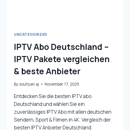
UNCATEGORIZED
IPTV Abo Deutschland –
IPTV Pakete vergleichen
& beste Anbieter
By
soufiyan aj
November 17, 2025
Entdecken Sie die besten IPTV abo
Deutschland und wählen Sie ein
zuverlässiges IPTV Abo mit allen deutschen
Sendern, Sport & Filmen in 4K. Vergleich der
besten IPTV Anbieter Deutschland.