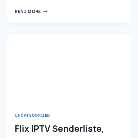
READ MORE
UNCATEGORIZED
Flix IPTV Senderliste,