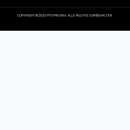
COPYRIGHT © 2023 IPTVPRO365. ALLE RECHTE VORBEHALTEN.