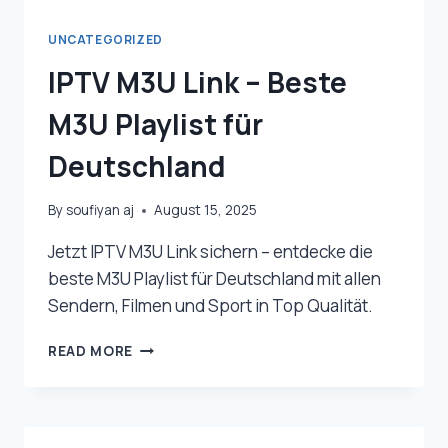
UNCATEGORIZED
IPTV M3U Link – Beste
M3U Playlist für
Deutschland
By
soufiyan aj
August 15, 2025
Jetzt IPTV M3U Link sichern – entdecke die
beste M3U Playlist für Deutschland mit allen
Sendern, Filmen und Sport in Top Qualität.
READ MORE