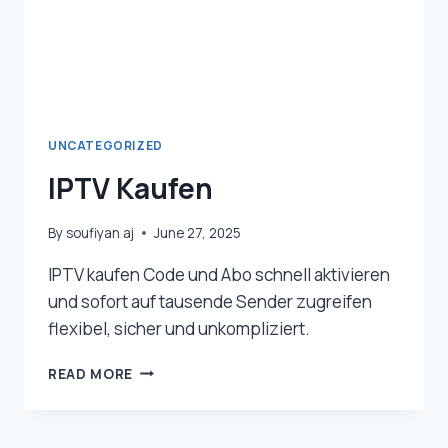
UNCATEGORIZED
IPTV Kaufen
By
soufiyan aj
June 27, 2025
IPTV kaufen Code und Abo schnell aktivieren
und sofort auf tausende Sender zugreifen
flexibel, sicher und unkompliziert.
READ MORE