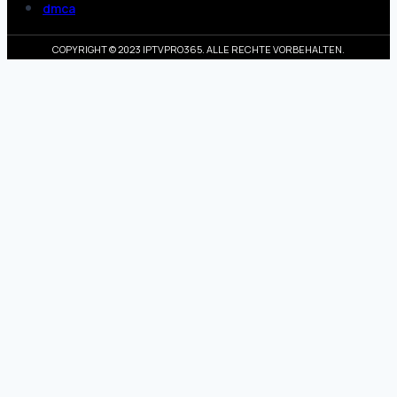
dmca
COPYRIGHT © 2023 IPTVPRO365. ALLE RECHTE VORBEHALTEN.