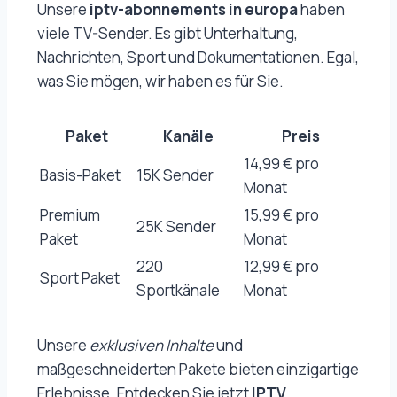
Unsere
iptv-abonnements in europa
haben
viele TV-Sender. Es gibt Unterhaltung,
Nachrichten, Sport und Dokumentationen. Egal,
was Sie mögen, wir haben es für Sie.
Paket
Kanäle
Preis
14,99 € pro
Basis-Paket
15K Sender
Monat
Premium
15,99 € pro
25K Sender
Paket
Monat
220
12,99 € pro
Sport Paket
Sportkänale
Monat
Unsere
exklusiven Inhalte
und
maßgeschneiderten Pakete bieten einzigartige
Erlebnisse. Entdecken Sie jetzt
IPTV