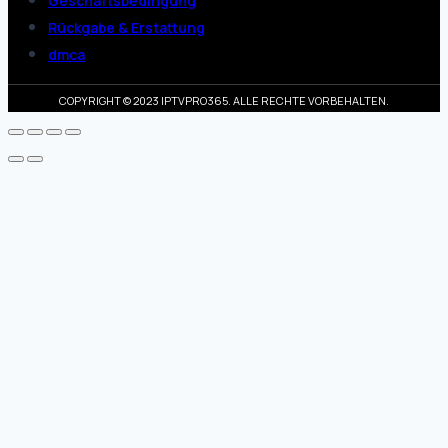
Geschäftsbedingung
Rückgabe & Erstattung
dmca
COPYRIGHT © 2023 IPTVPRO365. ALLE RECHTE VORBEHALTEN.