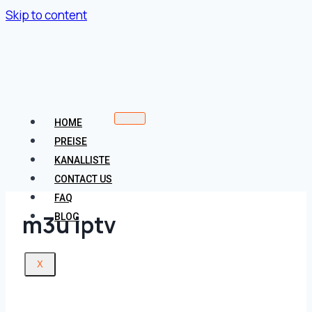
Skip to content
HOME
PREISE
KANALLISTE
CONTACT US
FAQ
m3u iptv
BLOG
X