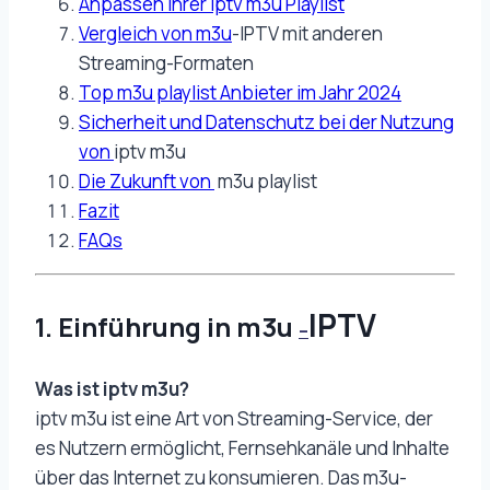
Anpassen Ihrer iptv m3u Playlist
Vergleich von m3u
-IPTV mit anderen
Streaming-Formaten
Top m3u playlist Anbieter im Jahr 2024
Sicherheit und Datenschutz bei der Nutzung
von
iptv m3u
Die Zukunft von
m3u playlist
Fazit
FAQs
IPTV
1. Einführung in m3u
–
Was ist iptv m3u?
iptv m3u ist eine Art von Streaming-Service, der
es Nutzern ermöglicht, Fernsehkanäle und Inhalte
über das Internet zu konsumieren. Das m3u-