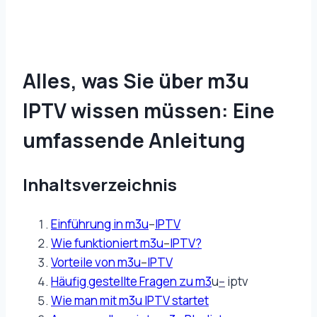
Alles, was Sie über m3u
IPTV wissen müssen: Eine
umfassende Anleitung
Inhaltsverzeichnis
Einführung in m3u
–
IPTV
Wie funktioniert m3u
–
IPTV?
Vorteile von m3u
–
IPTV
Häufig gestellte Fragen zu m3
u
–
iptv
Wie man mit m3u IPTV startet