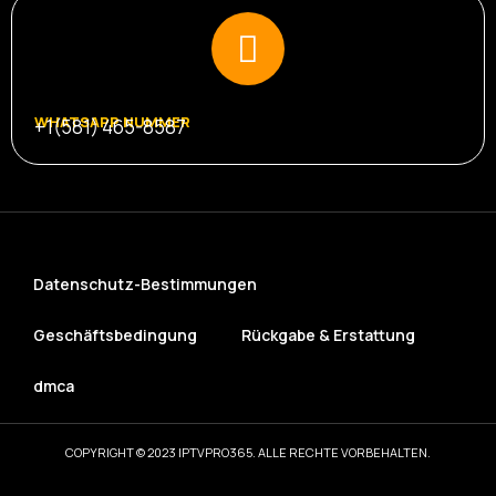
WHATSAPP NUMMER
+1(581) 465-8587
Datenschutz-Bestimmungen
Geschäftsbedingung
Rückgabe & Erstattung
dmca
COPYRIGHT © 2023 IPTVPRO365. ALLE RECHTE VORBEHALTEN.