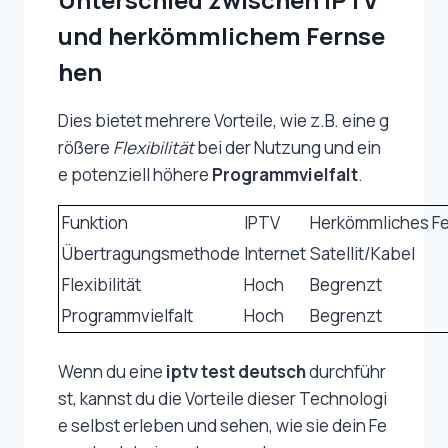
und herkömmlichem Fernse
hen
Dies bietet mehrere Vorteile, wie z.B. eine g
rößere
Flexibilität
bei der Nutzung und ein
e potenziell höhere
Programmvielfalt
.
Funktion
IPTV
Herkömmliches F
Übertragungsmethode
Internet
Satellit/Kabel
Flexibilität
Hoch
Begrenzt
Programmvielfalt
Hoch
Begrenzt
Wenn du eine
iptv test deutsch
durchführ
st, kannst du die Vorteile dieser Technologi
e selbst erleben und sehen, wie sie dein Fe