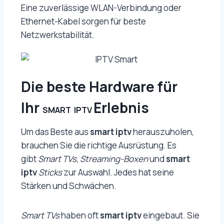
Eine zuverlässige WLAN-Verbindung oder
Ethernet-Kabel sorgen für beste
Netzwerkstabilität.
Die beste Hardware für
Ihr
Erlebnis
SMART IPTV
Um das Beste aus
smart iptv
herauszuholen,
brauchen Sie die richtige Ausrüstung. Es
gibt
Smart TVs
,
Streaming-Boxen
und
smart
iptv
Sticks
zur Auswahl. Jedes hat seine
Stärken und Schwächen.
Smart TVs
haben oft
smart iptv
eingebaut. Sie