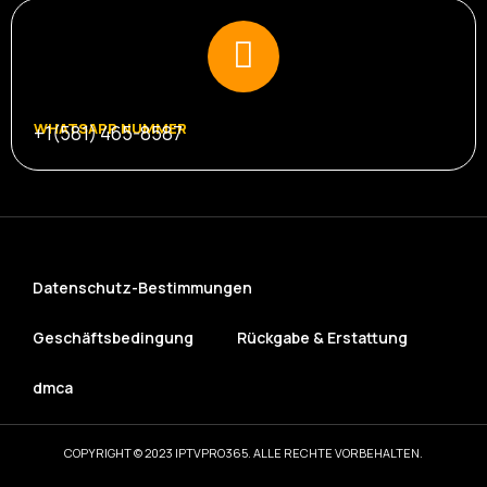
WHATSAPP NUMMER
+1(581) 465-8587
Datenschutz-Bestimmungen
Geschäftsbedingung
Rückgabe & Erstattung
dmca
COPYRIGHT © 2023 IPTVPRO365. ALLE RECHTE VORBEHALTEN.