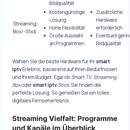
Bildqualität
Kostengünstige
Zusätzliche
Lösung
Hardware
Streaming-
Hohe Flexibilität
erforderlich
Box/-Stick
Große Auswahl
Eventuell geri
an Programmen
Bildqualität
Wählen Sie die beste Hardware für Ihr
smart
iptv
Erlebnis, basierend auf Ihren Bedürfnissen
und Ihrem Budget. Egal ob
Smart TV
,
Streaming
Box
oder
smart iptv
Stick
, Sie finden die
perfekte Lösung. So genießen Sie ein tolles
digitales Fernseherlebnis.
Streaming Vielfalt: Programme
und Kanäle im Überblick