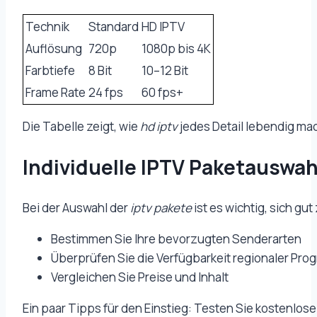
Technik
Standard
HD IPTV
Auflösung
720p
1080p bis 4K
Farbtiefe
8 Bit
10–12 Bit
Frame Rate
24 fps
60 fps+
Die Tabelle zeigt, wie
hd iptv
jedes Detail lebendig mac
Individuelle IPTV Paketauswah
Bei der Auswahl der
iptv pakete
ist es wichtig, sich g
Bestimmen Sie Ihre bevorzugten Senderarten
Überprüfen Sie die Verfügbarkeit regionaler Pr
Vergleichen Sie Preise und Inhalt
Ein paar Tipps für den Einstieg: Testen Sie kostenlos