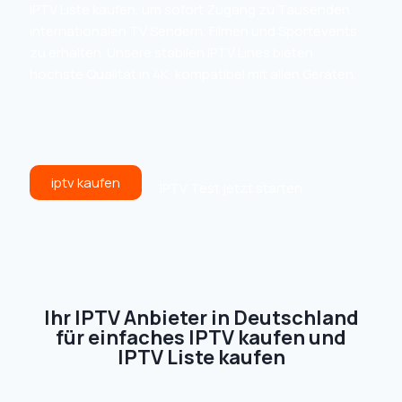
IPTV Liste kaufen, um sofort Zugang zu Tausenden
internationalen TV Sendern, Filmen und Sportevents
zu erhalten. Unsere stabilen IPTV Lines bieten
höchste Qualität in 4K, kompatibel mit allen Geräten.
iptv kaufen
IPTV Test jetzt starten
Ihr IPTV Anbieter in Deutschland
für einfaches IPTV kaufen und
IPTV Liste kaufen