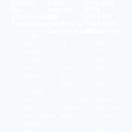
kaufen
Liste
Line und
für
kaufen
IPTV
grenzenloses
für
Linie für
Fernsehen
maximale
Premium
Senderauswahl
Streaming
Mit IPTV
Mit
Eine
kaufen
einer
IPTV
sichern
IPTV
Line
Sie sich
Liste
oder
schnellen
kaufen
IPTV
Zugriff
Sie ein
Linie
auf
vollständiges
bietet
tausende
Senderpaket
Ihnen
nationale
inklusive
zuverlässige
und
Sport,
Verbindungen,
internationale
Filme,
perfekte
Sender
Serien
Bildqualität
in HD