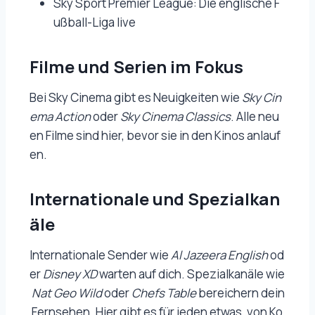
Sky Sport Premier League: Die englische F
ußball-Liga live
Filme und Serien im Fokus
Bei Sky Cinema gibt es Neuigkeiten wie
Sky Cin
ema Action
oder
Sky Cinema Classics
. Alle neu
en Filme sind hier, bevor sie in den Kinos anlauf
en.
Internationale und Spezialkan
äle
Internationale Sender wie
Al Jazeera English
od
er
Disney XD
warten auf dich. Spezialkanäle wie
Nat Geo Wild
oder
Chefs Table
bereichern dein
Fernsehen. Hier gibt es für jeden etwas, von Ko