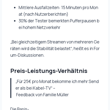
Mittlere Ausfallzeiten: 15 Minuten pro Mon
at (nach Nutzerberichten)
30% der Tester bemerkten Pufferpausen b
ei hohem Netzverkehr
„Bei gleichzeitigem Streamen von mehreren Ge
räten wird die Stabilität belastet“, heißt es in For
um-Diskussionen.
Preis-Leistungs-Verhältnis
„Für 25€ pro Monat bekomme ich mehr Send
er als bei Kabel-TV“ –
Feedback von Familie Müller
Die Basis-