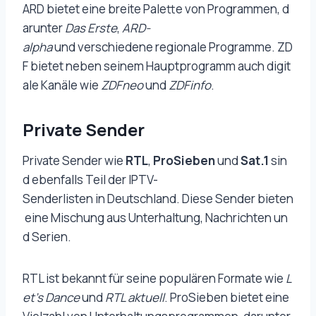
ARD bietet eine breite Palette von Programmen, d
arunter
Das Erste
,
ARD-
alpha
und verschiedene regionale Programme. ZD
F bietet neben seinem Hauptprogramm auch digit
ale Kanäle wie
ZDFneo
und
ZDFinfo
.
Private Sender
Private Sender wie
RTL
,
ProSieben
und
Sat.1
sin
d ebenfalls Teil der IPTV-
Senderlisten in Deutschland. Diese Sender bieten
eine Mischung aus Unterhaltung, Nachrichten un
d Serien.
RTL ist bekannt für seine populären Formate wie
L
et’s Dance
und
RTL aktuell
. ProSieben bietet eine