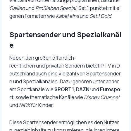
Vielzahl von Unterhaltungsprogrammen, darunter
Galileo
und
ProSieben Spezial
. Sat.1 punktet mit ei
genen Formaten wie
Kabel eins
und
Sat.1 Gold
.
Spartensender und Spezialkanäl
e
Neben den großen öffentlich-
rechtlichen und privaten Sendern bietet IPTV in D
eutschland auch eine Vielzahl von Spartensender
n und Spezialkanälen. Dazu gehören unter ander
em Sportkanäle wie
SPORT1
,
DAZN
und
Eurospo
rt
, sowie thematische Kanäle wie
Disney Channel
und
NICK
für Kinder.
Diese Spartensender ermöglichen es den Nutzer
n, gezielt Inhalte zu konsumieren, die ihren Intere