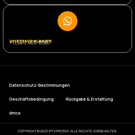
WHATSAPP NUMMER
+1(581) 465-8587
Datenschutz-Bestimmungen
Geschäftsbedingung
Rückgabe & Erstattung
dmca
COPYRIGHT © 2023 IPTVPRO365. ALLE RECHTE VORBEHALTEN.