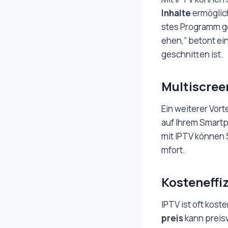
Inhalte
ermöglich
stes Programm ge
ehen,” betont ein
geschnitten ist.
Multiscree
Ein weiterer Vor
auf Ihrem Smartp
mit IPTV können S
mfort.
Kosteneffiz
IPTV ist oft koste
preis
kann preisw