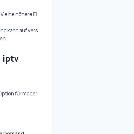
V eine höhere Fl
nd kann auf vers
en.
 iptv
 Option für moder
n Demand