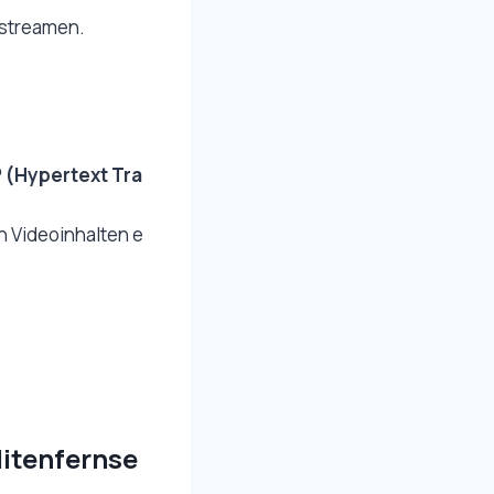
 streamen.
-
 (Hypertext Tra
on Videoinhalten e
itenfernse