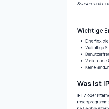
Sendern
und eine
Wichtige E
Eine flexib
Vielfältige 
Benutzerfre
Variierende
Keine Bindun
Was ist I
IPTV, oder Intern
rnsehprogramme 
ne flexible Alte