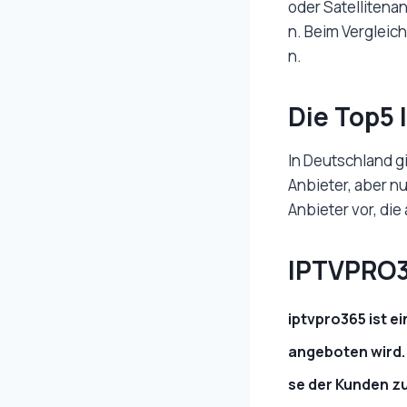
oder Satellitena
n. Beim Vergleic
n.
Die Top5 
In Deutschland gi
Anbieter, aber n
Anbieter vor, die
IPTVPRO
iptvpro365 ist e
angeboten wird. 
se der Kunden zu