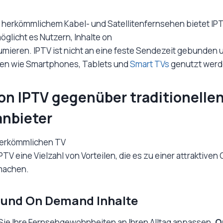
herkömmlichem Kabel- und Satellitenfernsehen bietet IPT
möglicht es Nutzern, Inhalte on
ieren. IPTV ist nicht an eine feste Sendezeit gebunden u
en wie Smartphones, Tablets und
Smart TVs
genutzt werd
von IPTV gegenüber traditionellen
anbieter
 herkömmlichen TV
PTV eine Vielzahl von Vorteilen, die es zu einer attraktiven
machen.
ät und On Demand Inhalte
Sie Ihre Fernsehgewohnheiten an Ihren Alltag anpassen.
O