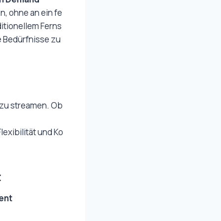
, ohne an ein fe
itionellem Ferns
e Bedürfnisse zu
n zu streamen. Ob
lexibilität und Ko
t
ent