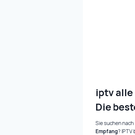
iptv all
Die bes
Sie suchen nach 
Empfang
? IPTV 