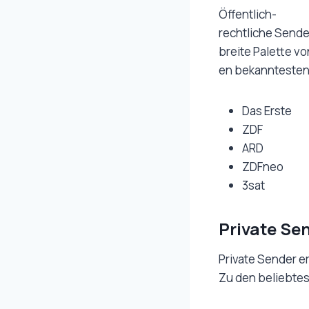
Öffentlich-
rechtliche Sender
breite Palette v
en bekanntesten 
Das Erste
ZDF
ARD
ZDFneo
3sat
Private Se
Private Sender e
Zu den beliebte