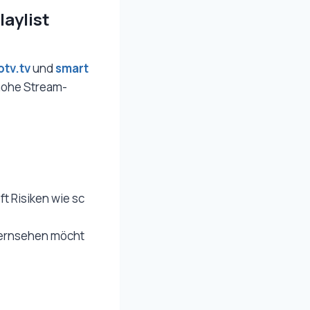
laylist
ptv.tv
und
smart
 hohe Stream-
t Risiken wie sc
 fernsehen möcht