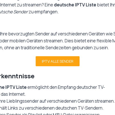
Internet zu streamen? Eine
deutsche IPTV Liste
bietet Ih
utsche Sender
zu empfangen.
 Ihre bevorzugten Sender auf verschiedenen Geräten wie 
der mobilen Geräten streamen. Dies bietet eine flexible M
, ohne an traditionelle Sendezeiten gebunden zu sein.
IPTV ALLE SENDER
rkenntnisse
e IPTV Liste
ermöglicht den Empfang deutscher TV-
das Internet.
Ihre Lieblingssender auf verschiedenen Geräten streamen.
thält Links zu verschiedenen deutschen TV-Sendern.
hre Sender als Playlist oder M3U-Datei organisieren.