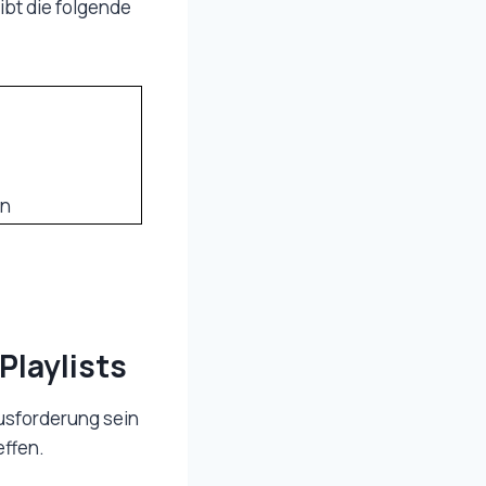
ibt die folgende
in
Playlists
ausforderung sein
effen.