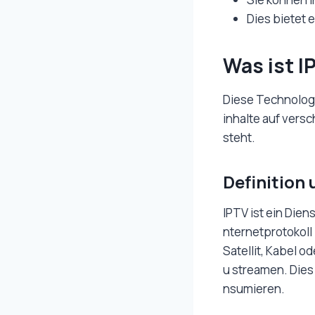
Dies bietet 
Was ist I
Diese Technologi
inhalte auf vers
steht.
Definition
IPTV ist ein Die
nternetprotokoll
Satellit, Kabel o
u streamen. Dies
nsumieren.