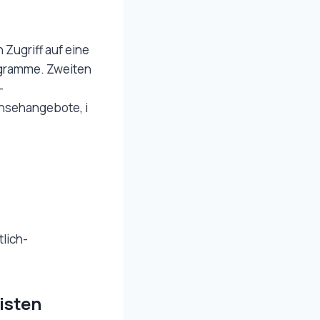
 Zugriff auf eine
rogramme. Zweiten
-
rnsehangebote, i
tlich-
isten