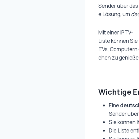
Sender über das 
e Lösung, um
de
Mit einer IPTV-
Liste können Sie
TVs, Computern o
ehen zu genießen
Wichtige E
Eine
deutsch
Sender über 
Sie können 
Die Liste en
Sie können I