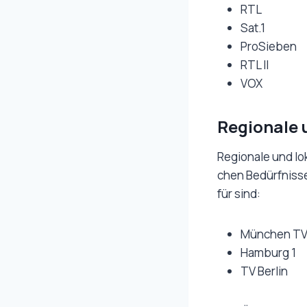
RTL
Sat.1
ProSieben
RTL II
VOX
Regionale 
Regionale und lok
chen Bedürfnisse
für sind:
München T
Hamburg 1
TV Berlin